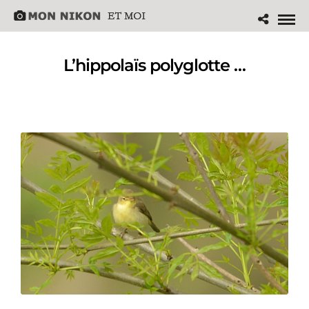
L’hippolaïs polyglotte …